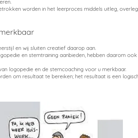
leren.
j betrokken worden in het leerproces middels uitleg, ove
n merkbaar
rstijl en wij sluiten creatief daarop aan.
 logopedie en stemtraining aanbieden, hebben daarom ook 
t van logopedie en de stemcoaching voor u merkbaar.
orden om resultaat te bereiken; het resultaat is een logi