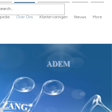
pedie
Over Ons
Klantervaringen
Nieuws
More