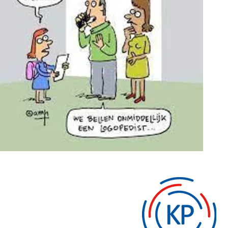
tem Coaching
teyl
edievandenheuvel.nl