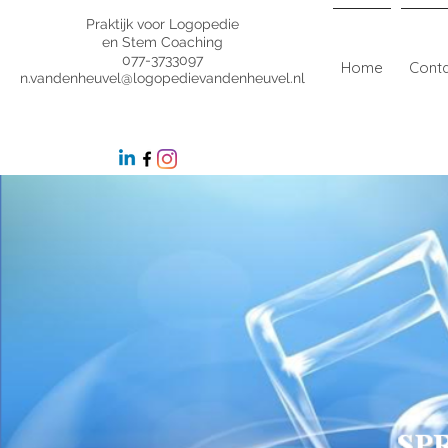
Praktijk voor Logopedie
en Stem Coaching
077-3733097
Home
Cont
n.vandenheuvel@logopedievandenheuvel.nl