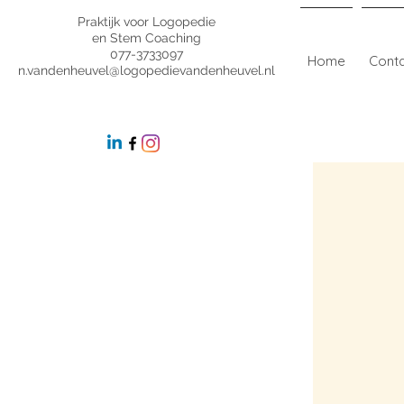
Praktijk voor Logopedie
en Stem Coaching
077-3733097
Home
Cont
n.vandenheuvel@logopedievandenheuvel.nl